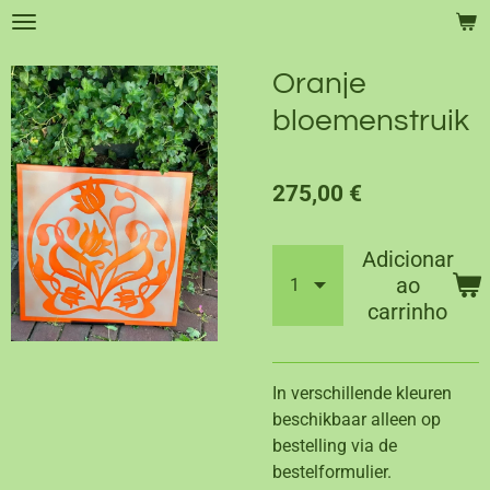
Salta
para
o
Oranje
conteúdo
bloemenstruik
principal
275,00 €
Adicionar
ao
carrinho
In verschillende kleuren
beschikbaar alleen op
bestelling via de
bestelformulier.