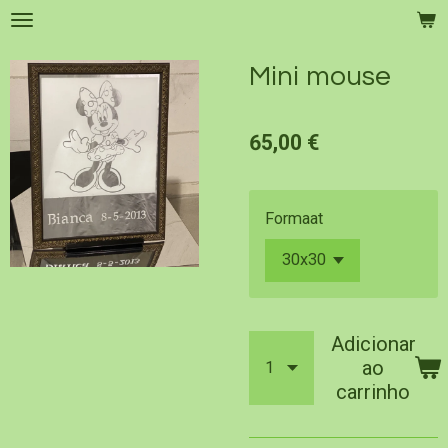
Salta
para
o
Mini mouse
conteúdo
principal
65,00 €
Formaat
Adicionar
ao
carrinho