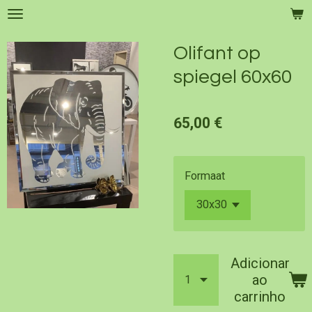
Salta
para
o
Olifant op
conteúdo
spiegel 60x60
principal
65,00 €
Formaat
Adicionar
ao
carrinho